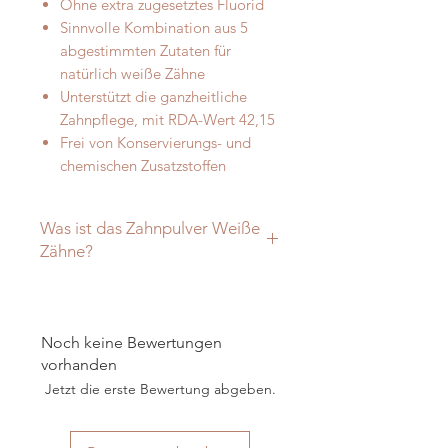
Ohne extra zugesetztes Fluorid
Sinnvolle Kombination aus 5
abgestimmten Zutaten für
natürlich weiße Zähne
Unterstützt die ganzheitliche
Zahnpflege, mit RDA-Wert 42,15
Frei von Konservierungs- und
chemischen Zusatzstoffen
Was ist das Zahnpulver Weiße
Zähne?
Was ist das Zahnpulver Weiße
Zähne?
Zahnpulver Weiße Zähne enthält 5
Noch keine Bewertungen
natürliche Inhaltsstoffe, welche die
vorhanden
Reinigung
und den
Schutz
der
Jetzt die erste Bewertung abgeben.
Zähne sowie eine gleichzeitige
Bindung von Giftstoffen im
Mundraum
unterstützen: