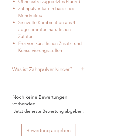
Ohne extra zugesetztes Fluorid
Zahnpulver für ein basisches
Mundmilieu
Sinnvolle Kombination aus 4
abgestimmten natürlichen
Zutaten
Frei von künstlichen Zusatz- und
Konservierungsstoffen
Was ist Zahnpulver Kinder?
Was ist Zahnpulver Kinder?
Zahnpulver Kinder beinhaltet fünf
aufeinander abgestimmte Zutaten
Noch keine Bewertungen
zur
täglichen Zahnpflege
:
vorhanden
Xylit (aus finnischer Birkenrinde)
Jetzt die erste Bewertung abgeben.
Original Rügener Heilkreide
Ackerschachtelhalmpulver
100 % reines ätherisches Bio-
Bewertung abgeben
Orangenöl
für einen