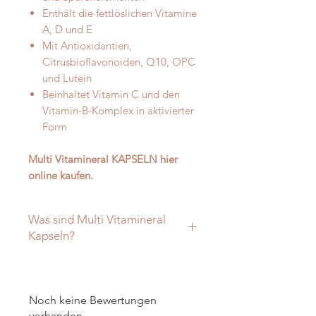
Enthält die fettlöslichen Vitamine
A, D und E
Mit Antioxidantien,
Citrusbioflavonoiden, Q10, OPC
und Lutein
Beinhaltet Vitamin C und den
Vitamin-B-Komplex in aktivierter
Form
Multi Vitamineral KAPSELN hier
online kaufen.
Was sind Multi Vitamineral
Kapseln?
Die Lebenskraftpur Multi
Vitamineral Kapseln unterstützen
eine
ganzheitliche Versorgung mit
Noch keine Bewertungen
Vitaminen
,
Mineralien und
vorhanden