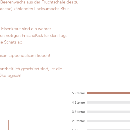
d Beerenwachs aus der Fruchtschale des zu
aceae) zählenden Lacksumachs
Rhus
 Eisenkraut sind ein wahrer
n nötigen FrischeKick für den Tag.
se Schatz ab.
iesen Lippenbalsam lieben!
zheitlich geschützt sind, ist die
Ökologisch!
5 Sterne
4 Sterne
3 Sterne
2 Sterne