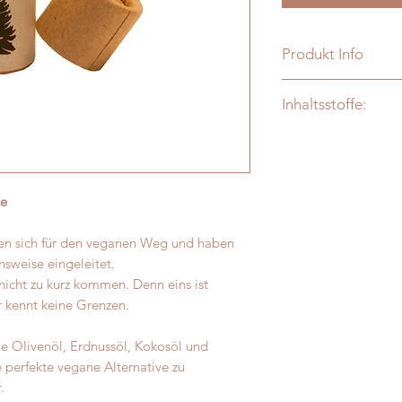
Produkt Info
Inhaltsstoffe:
INCI: ARACHIDI
(Erdnussöl), RHUS
(Beerenwachs),
OLEA EUROPAEA (B
ne
NUCIFERA
(Bio Kokosöl), PRU
n sich für den veganen Weg und haben
Vanilla planifolia, Ci
sweise eingeleitet.
Citrus paradisi, Lipp
nicht zu kurz kommen. Denn eins ist
Citrus latifolia (Äth
ur kennt keine Grenzen.
e Olivenöl, Erdnussöl, Kokosöl und
 perfekte vegane Alternative zu
r.