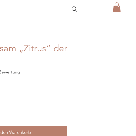
sam „Zitrus“ der
 5.0 von fünf Sternen, basierend auf 1 Bewertung.
1 Bewertung
 den Warenkorb