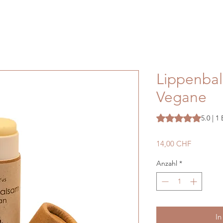
Lippenbal
Vegane
Das Rating beträgt
5.0 | 
Preis
14,00 CHF
Anzahl
*
In