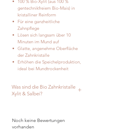
100 % Bio-Xylit (aus 100 %
gentechnikfreiem Bio-Mais) in
kristalliner Reinform
Für eine ganzheitliche
Zahnpflege
Lösen sich langsam über 10
Minuten im Mund auf
Glatte, angenehme Oberfläche
der Zahnkristalle
Erhöhen die Speichelproduktion,
ideal bei Mundtrockenheit
Was sind die Bio Zahnkristalle
Xylit & Salbei?
Was sind die Bio Zahnkristalle Xylit
& Salbei?
Die Bio Zahnkristalle Xylit & Salbei
Noch keine Bewertungen
von Vitanur by Lebenskraftpur sind
vorhanden
in einem patentierten Verfahren