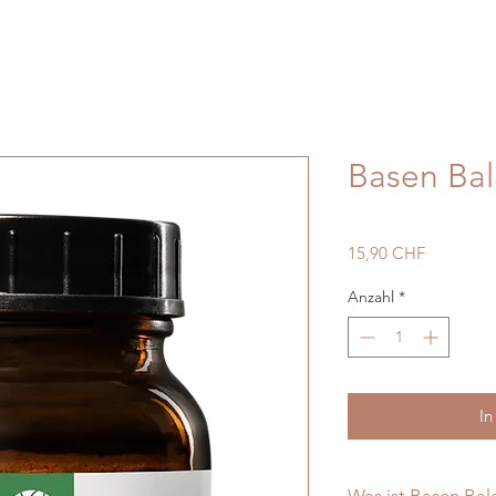
Basen Bal
Preis
15,90 CHF
Anzahl
*
In