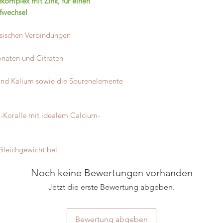
fkomplex mit Zink, für einen
ca. 1:2
fwechsel
Bedeutend mehr 
Spurenelemente 
asischen Verbindungen
Das in Basen Balanc
Spurenelement
Zink
naten und Citraten
Basen-Stoffwechsel
b
für das
Elektrolyt-G
und Kalium sowie die Spurenelemente
das Lebenskraftpur 
für Sportler, die be
verlieren.
o-Koralle mit idealem Calcium-
Gleichgewicht bei
Noch keine Bewertungen vorhanden
Jetzt die erste Bewertung abgeben.
Bewertung abgeben