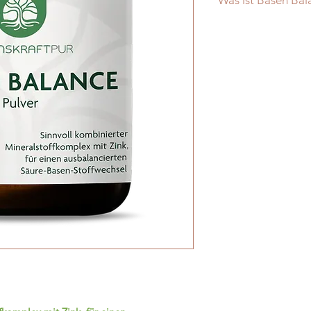
Was ist Basen Bal
Das Lebenskraftpur 
ein breites Spektru
Spurenelementen al
Mischung aus
basis
Verbindungen
. Wäh
basische
Verbindung
erst
im Stoffwechsel
Die in geringer Men
Phosphat-Verbindun
Puffersystem zur Säu
Hierdurch ergibt si
zeitlich versetzter 
Abgerundet wird di
wertvolles Sango-Ko
Quelle für Mineralsto
Lebenskraftpur Base
neben den basische
Nährstoffe:
Magnesium und C